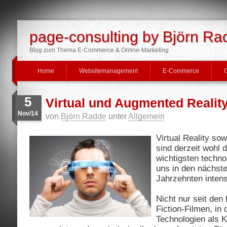
page-consulting by Björn Ra
Blog zum Thema E-Commerce & Online-Marketing
Home
Websitemanagement
E-Commerce
O
5
Virtual und Augmented Realit
Nov/14
von
Björn Radde
unter
Allgemein
Virtual Reality so
sind derzeit wohl 
wichtigsten techn
uns in den nächst
Jahrzehnten inten
Nicht nur seit den
Fiction-Filmen, i
Technologien als 