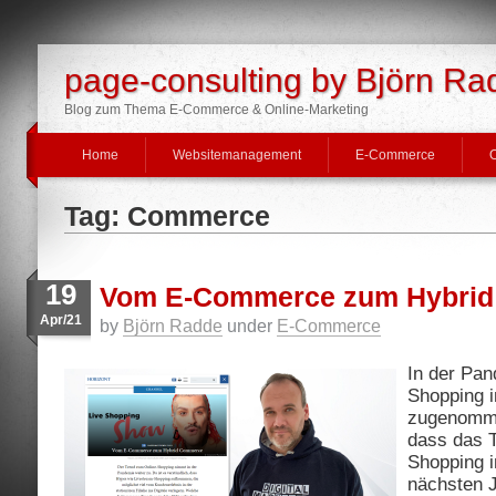
page-consulting by Björn Ra
Blog zum Thema E-Commerce & Online-Marketing
Home
Websitemanagement
E-Commerce
O
Tag: Commerce
19
Vom E-Commerce zum Hybri
Apr/21
by
Björn Radde
under
E-Commerce
In der Pan
Shopping i
zugenomme
dass das 
Shopping i
nächsten 