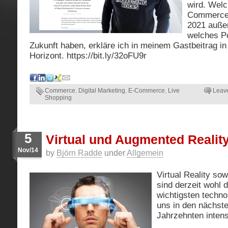
wird. Welc
Commerce-
2021 auße
welches Po
Zukunft haben, erkläre ich in meinem Gastbeitrag in
Horizont. https://bit.ly/32oFU9r
Commerce
,
Digital Marketing
,
E-Commerce
,
Live
Leav
Shopping
5
Virtual und Augmented Realit
Nov/14
by
Björn Radde
under
Allgemein
Virtual Reality so
sind derzeit wohl 
wichtigsten techn
uns in den nächst
Jahrzehnten inten