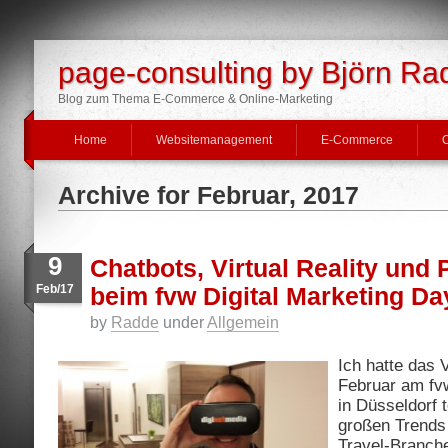
page-consulting by Björn Ra
Blog zum Thema E-Commerce & Online-Marketing
Home
Websitemanagement
E-Commerce
O
Archive for Februar, 2017
9
Chatbots, Virtual Reality und
Feb/17
beim fvw Digital Marketing Da
by
Radde
under
Allgemein
Ich hatte das 
Februar am fv
in Düsseldorf 
großen Trends
Travel-Branche