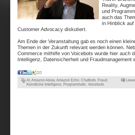
Reality, Augme
und Programma
auch das Them
in Hinblick au
Customer Advocacy diskutiert.
Am Ende der Veranstaltung gab es noch einen klein
Themen in der Zukunft relevant werden können. Ne
Commerce mithilfe von Voicebots wurde hier auch 
Intelligenz, Datensicherheit und Fraudmanagement 
AI
,
Amazon Alexa
,
Amazon Echo
,
Chatbots
,
Fraud
,
Leav
Künstliche Intelligenz
,
Programmatic
,
Voicebots