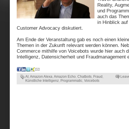
Reality, Augme
und Programma
auch das Them
in Hinblick au
Customer Advocacy diskutiert.
Am Ende der Veranstaltung gab es noch einen klein
Themen in der Zukunft relevant werden können. Ne
Commerce mithilfe von Voicebots wurde hier auch 
Intelligenz, Datensicherheit und Fraudmanagement 
AI
,
Amazon Alexa
,
Amazon Echo
,
Chatbots
,
Fraud
,
Leav
Künstliche Intelligenz
,
Programmatic
,
Voicebots