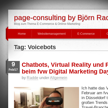
page-consulting by Björn Ra
Blog zum Thema E-Commerce & Online-Marketing
Home
Websitemanagement
E-Commerce
O
Tag: Voicebots
9
Chatbots, Virtual Reality und
Feb/17
beim fvw Digital Marketing Da
by
Radde
under
Allgemein
Ich hatte das 
Februar am fv
in Düsseldorf 
großen Trends
Travel-Branche